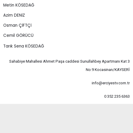
Metin KÖSEDAĞ
Azim DENİZ
Osman ÇİFTÇİ
Cemil GÖRÜCÜ
Tarık Sena KÖSEDAĞ
Sahabiye Mahallesi Ahmet Paşa caddesi Sunullahbey Apartmanı Kat 3
No:9 Kocasinan/KAYSERİ
info@erciyestv.com.tr
0 352 235 6363
© 2024 Tüm Hakları Saklıdır
Web Design
Deve Digital