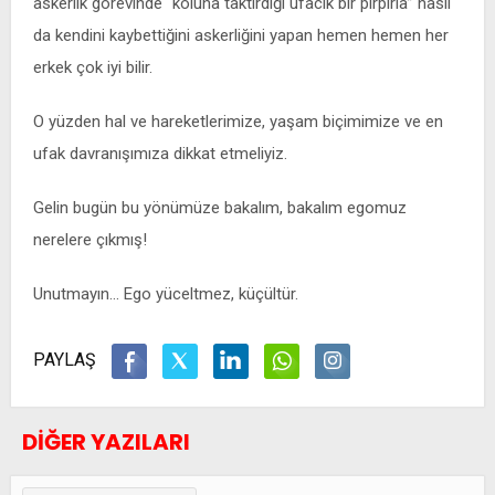
askerlik görevinde “koluna taktırdığı ufacık bir pırpırla” nasıl
da kendini kaybettiğini askerliğini yapan hemen hemen her
erkek çok iyi bilir.
O yüzden hal ve hareketlerimize, yaşam biçimimize ve en
ufak davranışımıza dikkat etmeliyiz.
Gelin bugün bu yönümüze bakalım, bakalım egomuz
nerelere çıkmış!
Unutmayın… Ego yüceltmez, küçültür.
PAYLAŞ
DİĞER YAZILARI