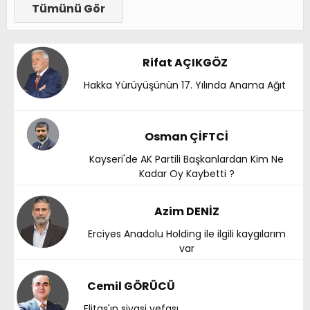
Tümünü Gör
Rifat AÇIKGÖZ
Hakka Yürüyüşünün 17. Yılında Anama Ağıt
Osman ÇİFTCİ
Kayseri'de AK Partili Başkanlardan Kim Ne
Kadar Oy Kaybetti ?
Azim DENİZ
Erciyes Anadolu Holding ile ilgili kaygılarım
var
Cemil GÖRÜCÜ
Elitaş'ın siyasi vefası