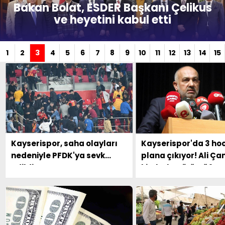
Bakan Bolat, ESDER Başkanı Çelikus
ve heyetini kabul etti
1
2
3
4
5
6
7
8
9
10
11
12
13
14
15
Kayserispor, saha olayları
Kayserispor'da 3 ho
nedeniyle PFDK'ya sevk
plana çıkıyor! Ali Ça
edildi
kimlerle görüştü?