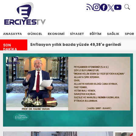
ANASAYFA
GÜNCEL
EKONOMİ
SİYASET
EĞİTİM
SAĞLIK
SPOR
Gazeteciler'den kamuoyuna çağrı... Evlatlarına
SON
DAKİKA
sahip çık Kayseri!