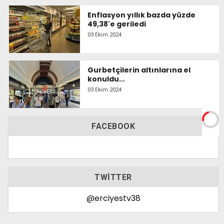
Enflasyon yıllık bazda yüzde
49,38'e geriledi
03 Ekim 2024
Gurbetçilerin altınlarına el
konuldu...
03 Ekim 2024
FACEBOOK
TWITTER
@erciyestv38