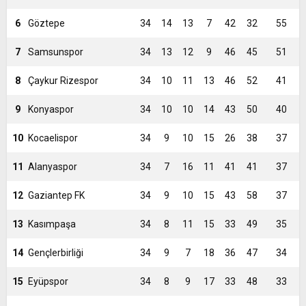
6
Göztepe
34
14
13
7
42
32
55
7
Samsunspor
34
13
12
9
46
45
51
8
Çaykur Rizespor
34
10
11
13
46
52
41
9
Konyaspor
34
10
10
14
43
50
40
10
Kocaelispor
34
9
10
15
26
38
37
11
Alanyaspor
34
7
16
11
41
41
37
12
Gaziantep FK
34
9
10
15
43
58
37
13
Kasımpaşa
34
8
11
15
33
49
35
14
Gençlerbirliği
34
9
7
18
36
47
34
15
Eyüpspor
34
8
9
17
33
48
33