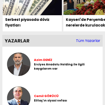
Serbest piyasada döviz
Kayseri'de Perşembe
fiyatları
nerelerde kurulaca
YAZARLAR
Tüm Yazarlar
Azim DENİZ
Erciyes Anadolu Holding ile ilgili
kaygılarım var
Cemil GÖRÜCÜ
Elitaş'ın siyasi vefası