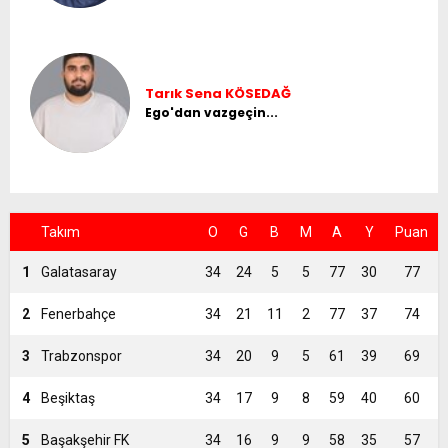
Tarık Sena KÖSEDAĞ
Ego'dan vazgeçin...
Takım
O
G
B
M
A
Y
Puan
1
Galatasaray
34
24
5
5
77
30
77
2
Fenerbahçe
34
21
11
2
77
37
74
3
Trabzonspor
34
20
9
5
61
39
69
4
Beşiktaş
34
17
9
8
59
40
60
5
Başakşehir FK
34
16
9
9
58
35
57