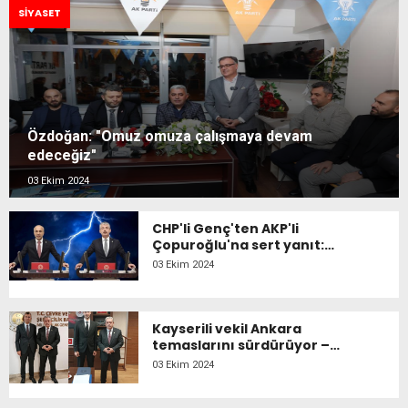
SIYASET
Özdoğan: "Omuz omuza çalışmaya devam
edeceğiz"
03 Ekim 2024
CHP'li Genç'ten AKP'li
Çopuroğlu'na sert yanıt:
'Okulları bile temizleyemez
03 Ekim 2024
hale geldiniz!'
Kayserili vekil Ankara
temaslarını sürdürüyor –
Sürpriz ziyaretlerde neler
03 Ekim 2024
konuşuldu?